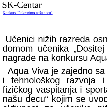
SK-Centar
Konkurs "Pokrenimo našu decu"
Učenici nižih razreda os
domom učenika „Dositej 
nagrade na konkursu Aqu
Aqua Viva je zajedno sa 
i tehnološkog razvoja 
fizičkog vaspitanja i spor
našu decu“ kojim se uvod