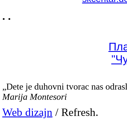
. .
Пл
"Ч
„Dete je duhovni tvorac nas odras
Marija Montesori
Web dizajn
/ Refresh.