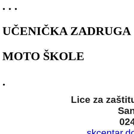
. . .
UČENIČKA ZADRUGA
MOTO ŠKOLE
.
Lice za zaštit
San
02
skcentar.d