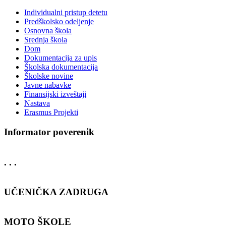
Individualni pristup detetu
Predškolsko odeljenje
Osnovna škola
Srednja škola
Dom
Dokumentacija za upis
Školska dokumentacija
Školske novine
Javne nabavke
Finansijski izveštaji
Nastava
Erasmus Projekti
Informator poverenik
. . .
UČENIČKA ZADRUGA
MOTO ŠKOLE