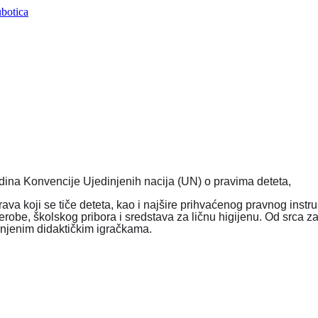
dina Konvencije Ujedinjenih nacija (UN) o pravima deteta,
a koji se tiče deteta, kao i najšire prihvaćenog pravnog instru
erobe, školskog pribora i sredstava za ličnu higijenu. Od srca za
njenim didaktičkim igračkama.