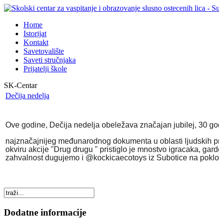
Home
Istorijat
Kontakt
Savetovalište
Saveti stručnjaka
Prijatelji škole
SK-Centar
Dečija nedelja
Ove godine, Dečija nedelja obeležava značajan jubilej, 30 go
najznačajnijeg međunarodnog dokumenta u oblasti ljudskih prav
okviru akcije "Drug drugu " pristiglo je mnostvo igracaka, gard
zahvalnost dugujemo i @kockicaecotoys iz Subotice na poklo
Dodatne informacije