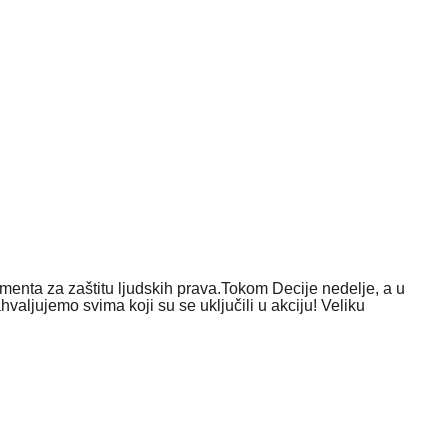
menta za zaštitu ljudskih prava.
Tokom Decije nedelje, a u
hvaljujemo svima koji su se uključili u akciju! Veliku