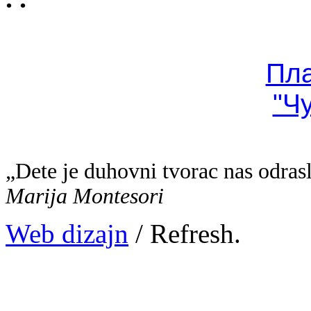
Пл
"Ч
„Dete je duhovni tvorac nas odras
Marija Montesori
Web dizajn
/ Refresh.