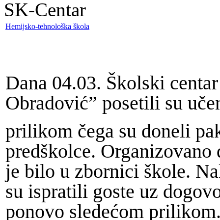
SK-Centar
Hemijsko-tehnološka škola
Dana 04.03. Školski centa
Obradović” posetili su uče
prilikom čega su doneli pa
predškolce. Organizovano d
je bilo u zbornici škole. 
su ispratili goste uz dogovo
ponovo sledećom prilikom