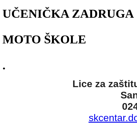
UČENIČKA ZADRUGA
MOTO ŠKOLE
.
Lice za zaštit
San
02
skcentar.d
. .