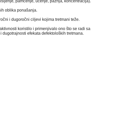
 mišljenje, pamćenje, učenje, pažnja, koncentracija).
ih oblika ponašanja.
čni i dugoročni ciljevi kojima tretmani teže.
ivnosti koristilo i primenjivalo ono što se radi sa
 i dugotrajnosti efekata defektoloških tretmana.