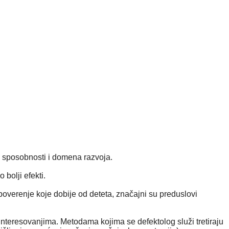
 sposobnosti i domena razvoja.
bolji efekti.
poverenje koje dobije od deteta, značajni su preduslovi
 interesovanjima. Metodama kojima se defektolog služi tretiraju