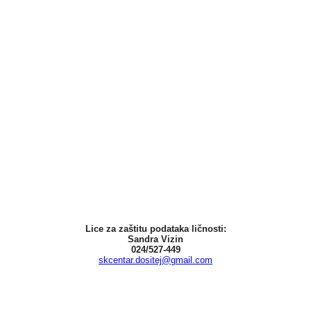
Lice za zaštitu podataka ličnosti:
Sandra Vizin
024/527-449
skcentar.dositej@gmail.com