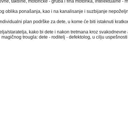
tivne, taktilne, motoričke - gruba i fina motorika, intelektualne -
 oblika ponašanja, kao i na kanalisanje i suzbijanje nepoželjn
ividualni plan podrške za dete, u kome će biti istaknuti kratkoro
ja/staratelja, kako bi dete i nakon tretmana kroz svakodnevne akt
agičnog trougla: dete - roditelj - defektolog, u cilju uspešnosti