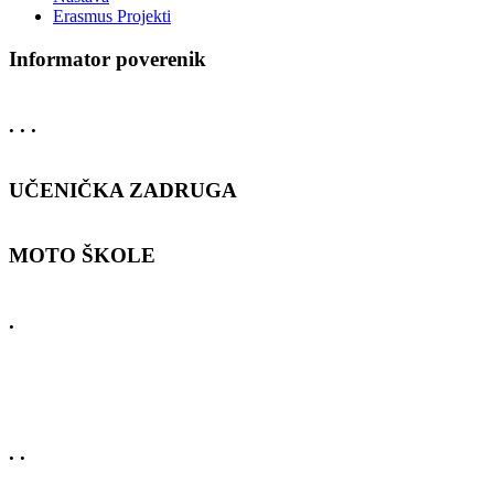
Erasmus Projekti
Informator poverenik
. . .
UČENIČKA ZADRUGA
MOTO ŠKOLE
.
. .