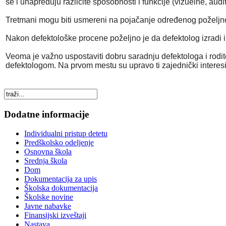
se i unapređuju različite sposobnosti i funkcije (vizuelne, audi
Tretmani mogu biti usmereni na pojačanje određenog poželjnog
Nakon defektološke procene poželjno je da defektolog izradi ind
Veoma je važno uspostaviti dobru saradnju defektologa i roditel
defektologom. Na prvom mestu su upravo ti zajednički interesi m
Dodatne informacije
Individualni pristup detetu
Predškolsko odeljenje
Osnovna škola
Srednja škola
Dom
Dokumentacija za upis
Školska dokumentacija
Školske novine
Javne nabavke
Finansijski izveštaji
Nastava