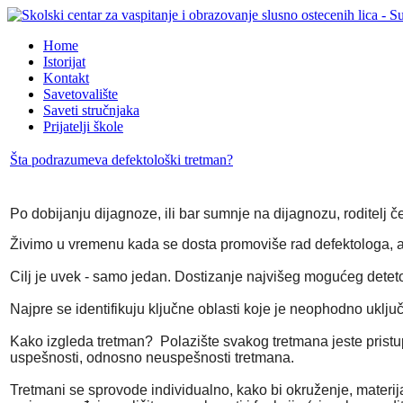
Home
Istorijat
Kontakt
Savetovalište
Saveti stručnjaka
Prijatelji škole
Šta podrazumeva defektološki tretman?
Po dobijanju dijagnoze, ili bar sumnje na dijagnozu, rodite
Živimo u vremenu kada se dosta promoviše rad defektologa, a
Cilj je uvek - samo jedan. Dostizanje najvišeg mogućeg det
Najpre se identifikuju ključne oblasti koje je neophodno uključ
Kako izgleda tretman? Polazište svakog tretmana jeste pristup
uspešnosti, odnosno neuspešnosti tretmana.
Tretmani se sprovode individualno, kako bi okruženje, materija