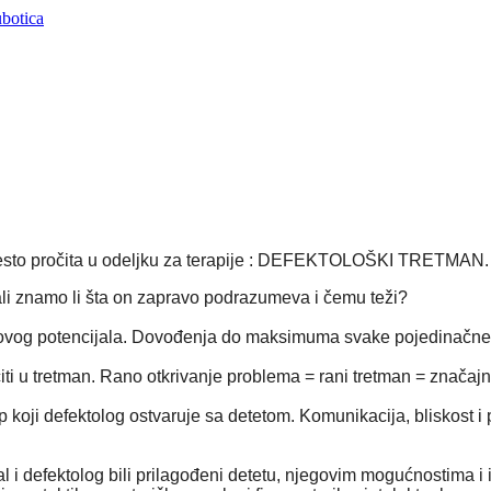
lj često pročita u odeljku za terapije : DEFEKTOLOŠKI TRETMAN.
li znamo li šta on zapravo podrazumeva i čemu teži?
etovog potencijala. Dovođenja do maksimuma svake pojedinačne
iti u tretman. Rano otkrivanje problema = rani tretman = značajno 
 koji defektolog ostvaruje sa detetom. Komunikacija, bliskost i 
l i defektolog bili prilagođeni detetu, njegovim mogućnostima i