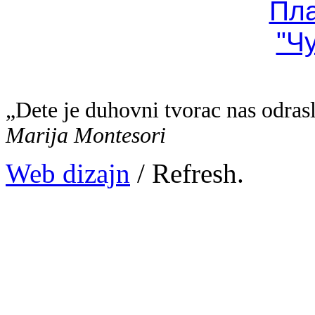
Пл
"Ч
„Dete je duhovni tvorac nas odras
Marija Montesori
Web dizajn
/ Refresh.