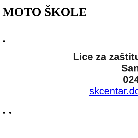
MOTO ŠKOLE
.
Lice za zaštit
San
02
skcentar.d
. .