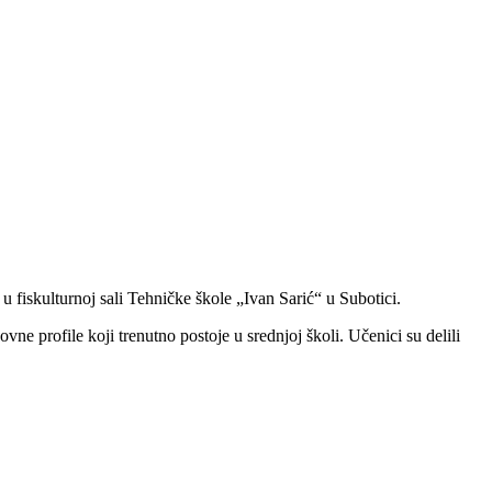
u fiskulturnoj sali Tehničke škole „Ivan Sarić“ u Subotici.
ne profile koji trenutno postoje u srednjoj školi. Učenici su delili