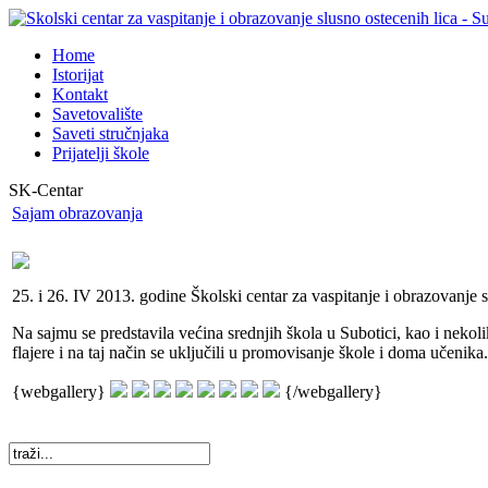
Home
Istorijat
Kontakt
Savetovalište
Saveti stručnjaka
Prijatelji škole
SK-Centar
Sajam obrazovanja
25. i 26. IV 2013. godine Školski centar za vaspitanje i obrazovanje 
Na sajmu se predstavila većina srednjih škola u Subotici, kao i nekoli
flajere i na taj način se uključili u promovisanje škole i doma učenika
{webgallery}
{/webgallery}