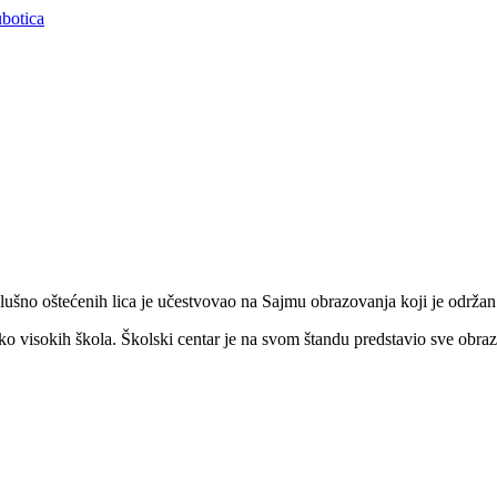
slušno oštećenih lica je učestvovao na Sajmu obrazovanja koji je održan 
ko visokih škola. Školski centar je na svom štandu predstavio sve obrazov
.