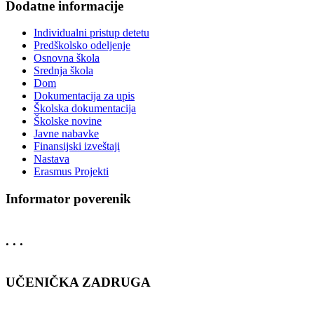
Dodatne informacije
Individualni pristup detetu
Predškolsko odeljenje
Osnovna škola
Srednja škola
Dom
Dokumentacija za upis
Školska dokumentacija
Školske novine
Javne nabavke
Finansijski izveštaji
Nastava
Erasmus Projekti
Informator poverenik
. . .
UČENIČKA ZADRUGA