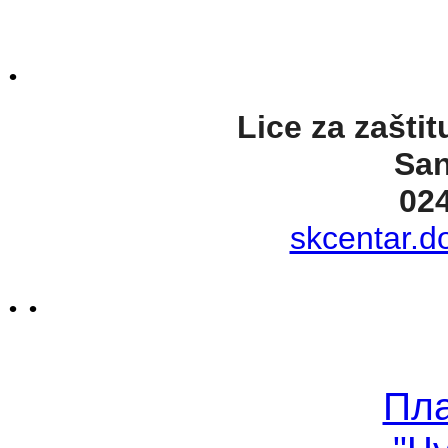
.
Lice za zaštit
San
02
skcentar.d
. .
Пл