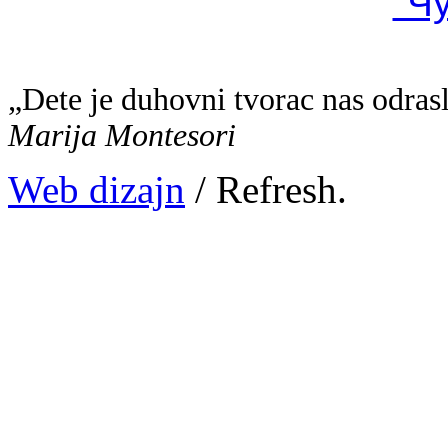
"Ч
„Dete je duhovni tvorac nas odras
Marija Montesori
Web dizajn
/ Refresh.