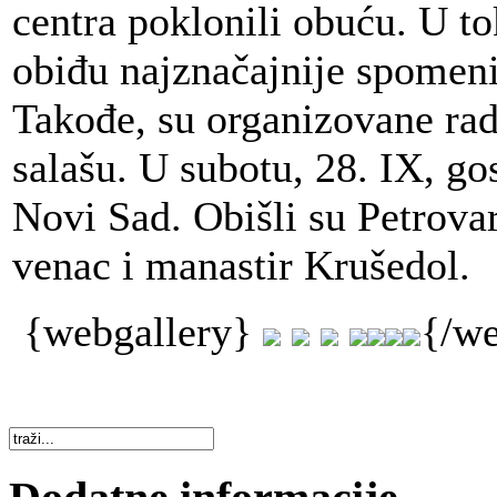
centra poklonili obuću. U to
obiđu najznačajnije spomeni
Takođe, su organizovane ra
salašu. U subotu, 28. IX, gos
Novi Sad. Obišli su Petrovar
venac i manastir Krušedol.
{webgallery}
{/we