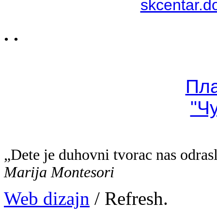
skcentar.d
. .
Пл
"Ч
„Dete je duhovni tvorac nas odras
Marija Montesori
Web dizajn
/ Refresh.