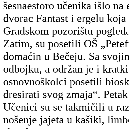
šesnaestoro učenika išlo na 
dvorac Fantast i ergelu koja
Gradskom pozorištu pogleda
Zatim, su posetili OŠ „Petef
domaćin u Bečeju. Sa svojim
odbojku, a održan je i kratki
osnovnoškolci posetili biosk
dresirati svog zmaja“. Petak
Učenici su se takmičili u ra
nošenje jajeta u kašiki, limb