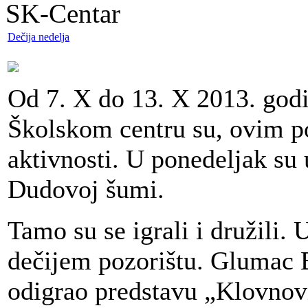
SK-Centar
Dečija nedelja
Od 7. X do 13. X 2013. godi
Školskom centru su, ovim p
aktivnosti. U ponedeljak su 
Dudovoj šumi.
Tamo su se igrali i družili.
dečijem pozorištu. Glumac B
odigrao predstavu „Klovnovi