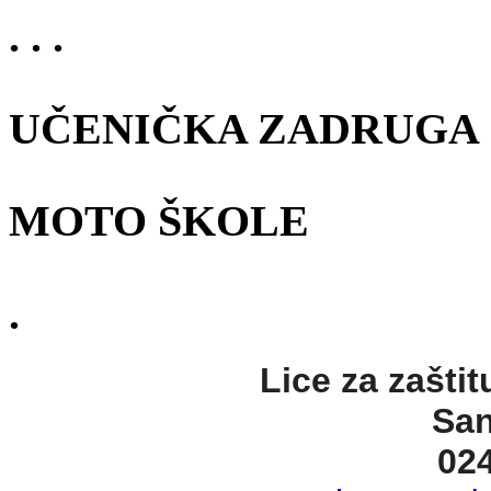
. . .
UČENIČKA ZADRUGA
MOTO ŠKOLE
.
Lice za zaštit
San
02