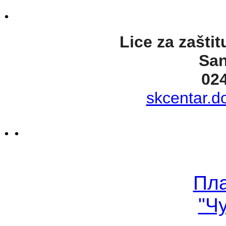
.
Lice za zaštit
San
02
skcentar.d
. .
Пл
"Ч