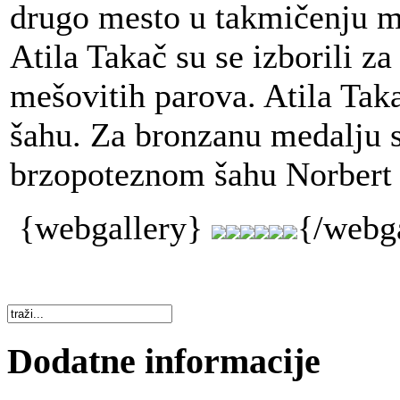
drugo mesto u takmičenju m
Atila Takač su se izborili z
mešovitih parova. Atila Taka
šahu. Za bronzanu medalju s
brzopoteznom šahu Norbert 
{webgallery}
{/webg
Dodatne informacije