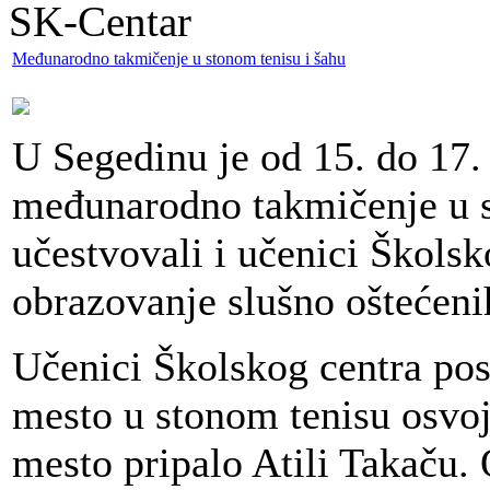
SK-Centar
Međunarodno takmičenje u stonom tenisu i šahu
U Segedinu je od 15. do 17.
međunarodno takmičenje u s
učestvovali i učenici Školsk
obrazovanje slušno oštećeni
Učenici Školskog centra pos
mesto u stonom tenisu osvoj
mesto pripalo Atili Takaču.