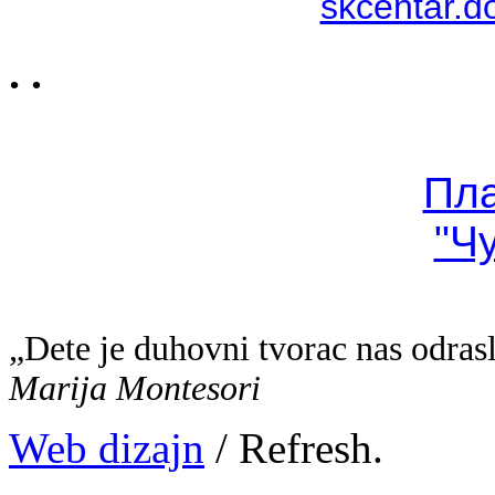
skcentar.d
. .
Пл
"Ч
„Dete je duhovni tvorac nas odras
Marija Montesori
Web dizajn
/ Refresh.