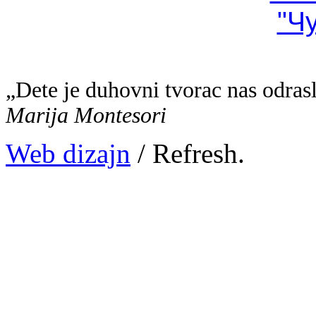
"Ч
„Dete je duhovni tvorac nas odras
Marija Montesori
Web dizajn
/ Refresh.