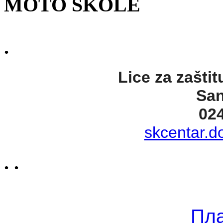
MOTO ŠKOLE
.
Lice za zaštit
San
02
skcentar.d
. .
Пл