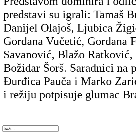
Predstavom dominira i odli
predstavi su igrali: Tamaš Bu
Danijel Olajoš, Ljubica Žigi
Gordana Vučetić, Gordana F
Savanović, Blažo Ratković, 
Božidar Šorš. Saradnici na p
Đurđica Pauča i Marko Zarić
i režiju potpisuje glumac Br