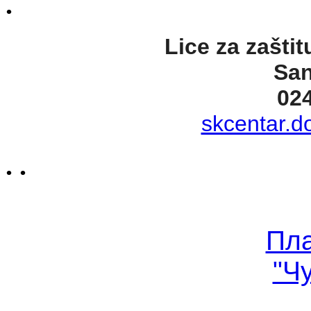
.
Lice za zaštit
San
02
skcentar.d
. .
Пл
"Ч