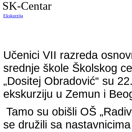
SK-Centar
Ekskurzija
Učenici VII razreda osnovn
srednje škole Školskog c
„Dositej Obradović“ su 22.
ekskurziju u Zemun i Beo
Tamo su obišli OŠ „Radi
se družili sa nastavnicima