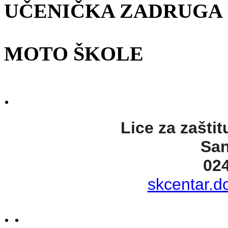
UČENIČKA ZADRUGA
MOTO ŠKOLE
.
Lice za zaštit
San
02
skcentar.d
. .