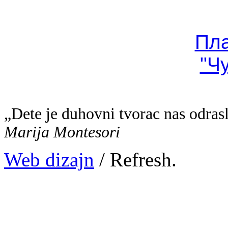
Пл
"Ч
„Dete je duhovni tvorac nas odras
Marija Montesori
Web dizajn
/ Refresh.