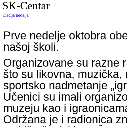
SK-Centar
Dečija nedelja
Prve nedelje oktobra obe
našoj školi.
Organizovane su razne r
što su likovna, muzička,
sportsko nadmetanje „igr
Učenici su imali organiz
muzeju kao i igraonicam
Održana je i radionica zn