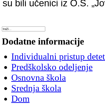
su bili učenici iz O.Š. „
Dodatne informacije
Individualni pristup dete
Predškolsko odeljenje
Osnovna škola
Srednja škola
Dom