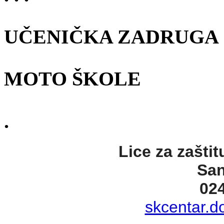
UČENIČKA ZADRUGA
MOTO ŠKOLE
.
Lice za zaštit
San
02
skcentar.d