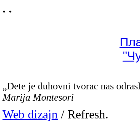
. .
Пл
"Ч
„Dete je duhovni tvorac nas odras
Marija Montesori
Web dizajn
/ Refresh.