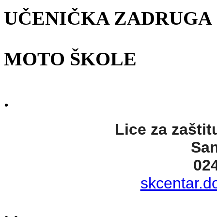
UČENIČKA ZADRUGA
MOTO ŠKOLE
.
Lice za zaštit
San
02
skcentar.d
. .