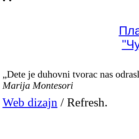
Пл
"Ч
„Dete je duhovni tvorac nas odras
Marija Montesori
Web dizajn
/ Refresh.