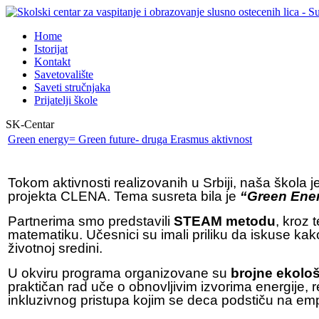
Home
Istorijat
Kontakt
Savetovalište
Saveti stručnjaka
Prijatelji škole
SK-Centar
Green energy= Green future- druga Erasmus aktivnost
Tokom aktivnosti realizovanih u Srbiji, naša škola 
projekta CLENA. Tema susreta bila je
“Green Ener
Partnerima smo predstavili
STEAM metodu
, kroz 
matematiku. Učesnici su imali priliku da iskuse ka
životnoj sredini.
U okviru programa organizovane su
brojne ekološ
praktičan rad uče o obnovljivim izvorima energije, 
inkluzivnog pristupa kojim se deca podstiču na emp