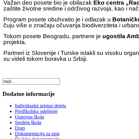
Važan deo posete bio je obilazak
Eko centra „Ra
zaštite životne sredine i održivog razvoja, kao i na
Program posete obuhvatio je i odlazak u
Botaničk
čuju više o značaju očuvanja biodiverziteta i urban
Tokom posete Beogradu, partnere je
ugostila Am
projekta.
Partneri iz Slovenije i Turske istakli su visoku org
su videli tokom boravka u Srbiji.
Dodatne informacije
Individualni pristup detetu
Predškolsko odeljenje
Osnovna škola
Srednja škola
Dom
Dokumentacija za upis