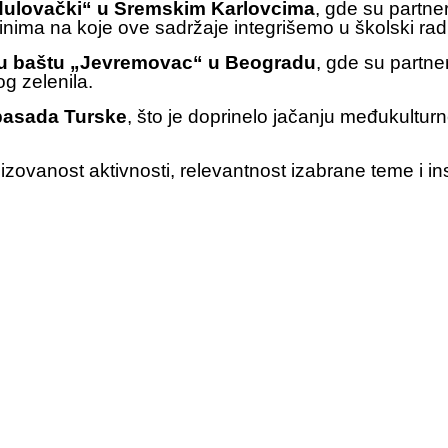
dulovački“ u Sremskim Karlovcima
, gde su partne
činima na koje ove sadržaje integrišemo u školski rad
u baštu „Jevremovac“ u Beogradu
, gde su partner
og zelenila.
basada Turske
, što je doprinelo jačanju međukultu
anizovanost aktivnosti, relevantnost izabrane teme i i