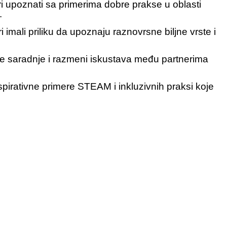
ri upoznati sa primerima dobre prakse u oblasti
.
i imali priliku da upoznaju raznovrsne biljne vrste i
rne saradnje i razmeni iskustava među partnerima
nspirativne primere STEAM i inkluzivnih praksi koje