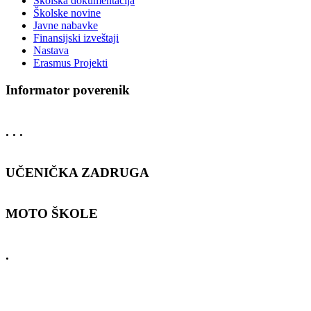
Školska dokumentacija
Školske novine
Javne nabavke
Finansijski izveštaji
Nastava
Erasmus Projekti
Informator poverenik
. . .
UČENIČKA ZADRUGA
MOTO ŠKOLE
.