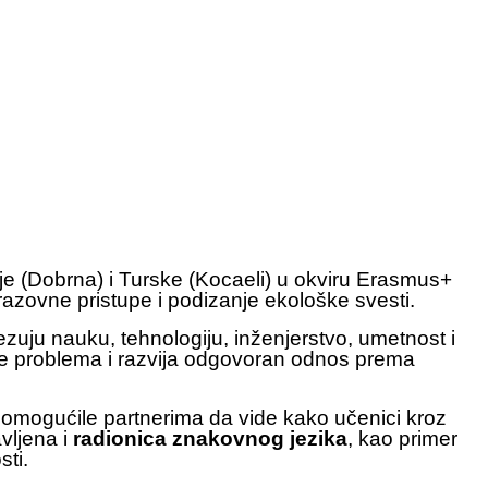
ije (Dobrna) i Turske (Kocaeli) u okviru Erasmus+
zovne pristupe i podizanje ekološke svesti.
vezuju nauku, tehnologiju, inženjerstvo, umetnost i
anje problema i razvija odgovoran odnos prema
u omogućile partnerima da vide kako učenici kroz
vljena i
radionica znakovnog jezika
, kao primer
ti.