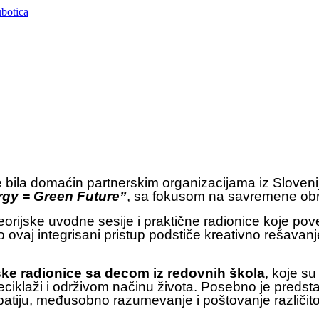
je bila domaćin partnerskim organizacijama iz Sloven
gy = Green Future”
, sa fokusom na savremene obra
teorijske uvodne sesije i praktične radionice koje po
ko ovaj integrisani pristup podstiče kreativno rešav
ke radionice sa decom iz redovnih škola
, koje s
reciklaži i održivom načinu života. Posebno je predsta
atiju, međusobno razumevanje i poštovanje različitos