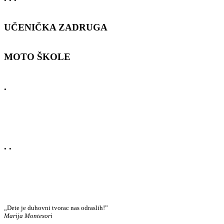
UČENIČKA ZADRUGA
MOTO ŠKOLE
.
. .
„Dete je duhovni tvorac nas odraslih!”
Marija Montesori