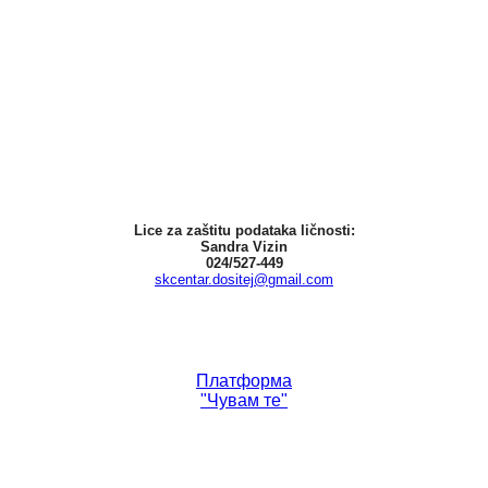
Lice za zaštitu podataka ličnosti:
Sandra Vizin
024/527-449
skcentar.dositej@gmail.com
Платформа
"Чувам те"