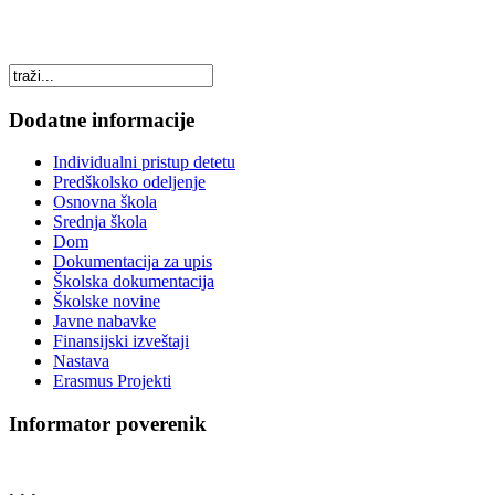
Dodatne informacije
Individualni pristup detetu
Predškolsko odeljenje
Osnovna škola
Srednja škola
Dom
Dokumentacija za upis
Školska dokumentacija
Školske novine
Javne nabavke
Finansijski izveštaji
Nastava
Erasmus Projekti
Informator poverenik
. . .