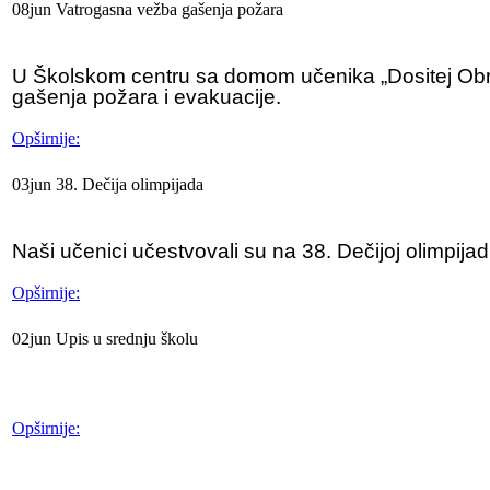
08
jun
Vatrogasna
vežba gašenja požara
U Školskom centru sa domom učenika „Dositej Obr
gašenja požara i evakuacije.
Opširnije:
03
jun
38.
Dečija olimpijada
Naši učenici učestvovali su na 38. Dečijoj olimpijad
Opširnije:
02
jun
Upis
u srednju školu
Opširnije: