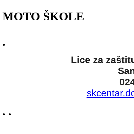
MOTO ŠKOLE
.
Lice za zaštit
San
02
skcentar.d
. .