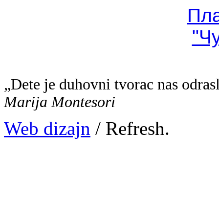
Пл
"Ч
„Dete je duhovni tvorac nas odras
Marija Montesori
Web dizajn
/ Refresh.